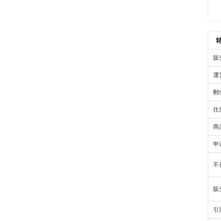
販
運
郵
住
商
申
不
販
引