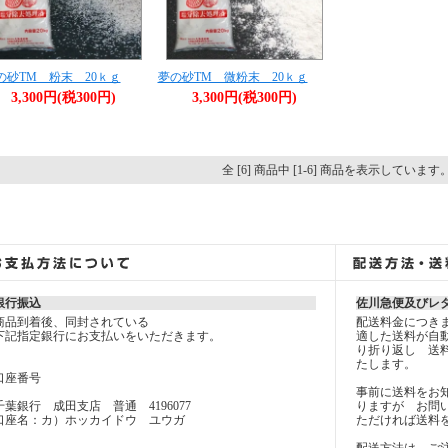
の砂TM 粉末 20ｋｇ
夢の砂TM 微粉末 20ｋｇ
3,300円(税300円)
3,300円(税300円)
全 [6] 商品中 [1-6] 商品を表示しています
銀行振込
佐川急便及びレタ
商品到着後、同封されている
配送料金につき
下記指定銀行にお支払いをいただきます。
適した送料が自
り折り返し 送
たします。
口座番号
事前に送料をお
千葉銀行 成田支店 普通 4196077
りますが お問
口座名：カ）ホッカイドウ ユウガ
ただければ送料
配送方法は、ご