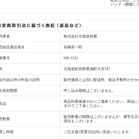
パック（郵便）
売業者
株式会社北海道裕雅
営統括責任者名
高柳晃一郎
便番号
049-5332
所
北海道虻田郡豊浦町大岸147
品代金以外の料金の説明
販売価格とは別に配送料、振込手数料がかか
込有効期限
申し込み期限はございません。
商品到着後速やかにご連絡ください。商品に
良品
すのでご了承ください。
販売数量の制限はございませんが、通常注文
売数量
場合もございます。
渡し時期
ご注文後3営業日以内に発送いたします。