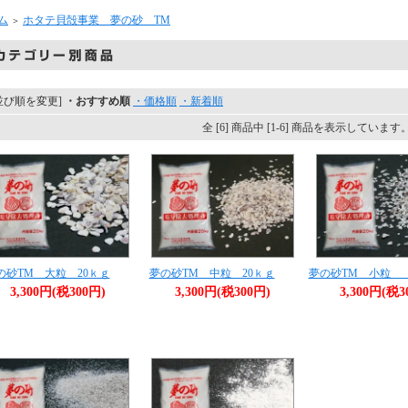
ム
ホタテ貝殻事業 夢の砂 TM
＞
並び順を変更]
・おすすめ順
・価格順
・新着順
全 [6] 商品中 [1-6] 商品を表示しています
の砂TM 大粒 20ｋｇ
夢の砂TM 中粒 20ｋｇ
夢の砂TM 小粒 
3,300円(税300円)
3,300円(税300円)
3,300円(税3