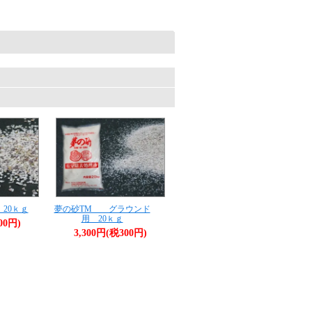
。
20ｋｇ
夢の砂TM グラウンド
用 20ｋｇ
00円)
3,300円(税300円)