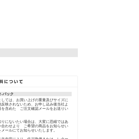
。
-パック
ましては、お買い上げの重量及びサイズに
動反映されないため、お申し込み後当社よ
料を含めた ご注文確認メールをお送りい
知りにないたい場合は、大変に恐縮ではあ
い合わせより ご希望の商品をお知らせい
をメールにてお知らせいたします。
注文内容により 佐川急便または、レター