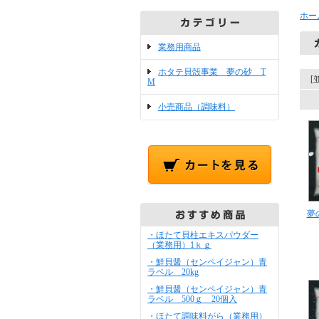
ホー
業務用商品
ホタテ貝殻事業 夢の砂 T
[
M
小売商品（調味料）
夢
・ほたて貝柱エキスパウダー
（業務用）1ｋｇ
・鮮貝醤（センペイジャン）青
ラベル 20kg
・鮮貝醤（センペイジャン）青
ラベル 500ｇ 20個入
・ほたて調味料がら（業務用）